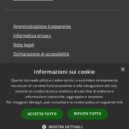
Amministrazione trasparente
Informativa privacy
Note legali
Dichiarazione di accessibilità
×
Informazioni sui cookie
Questo sito web utilizza cookie tecnici e assimilati strettamente
RSS
Copyright © 2026 • Comune di
necessari al corretto funzionamento e alla navigazione del sito,
Accessibilità
Cerreto d'Esi • Powered by
nonché un cookie tecnico analitico al solo fine di elaborare
Privacy
Municipium
Accesso
•
informazioni statistiche, aggregate e anonime.
Per maggiori dettagli, può consultare la cookie policy al seguente
link
Cookie
redazione
Mappa del sito
RIFIUTA TUTTO
ACCETTA TUTTO
Intranet
Extranet
MOSTRA DETTAGLI