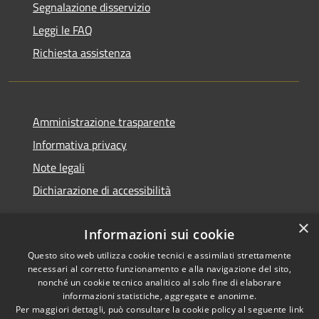
Segnalazione disservizio
Leggi le FAQ
Richiesta assistenza
Amministrazione trasparente
Informativa privacy
Note legali
Dichiarazione di accessibilità
×
Informazioni sui cookie
Questo sito web utilizza cookie tecnici e assimilati strettamente
RSS
Copyright © 2026 • Comune di
necessari al corretto funzionamento e alla navigazione del sito,
Accessibilità
Cerreto d'Esi • Powered by
nonché un cookie tecnico analitico al solo fine di elaborare
Privacy
Municipium
Accesso
•
informazioni statistiche, aggregate e anonime.
Per maggiori dettagli, può consultare la cookie policy al seguente
link
Cookie
redazione