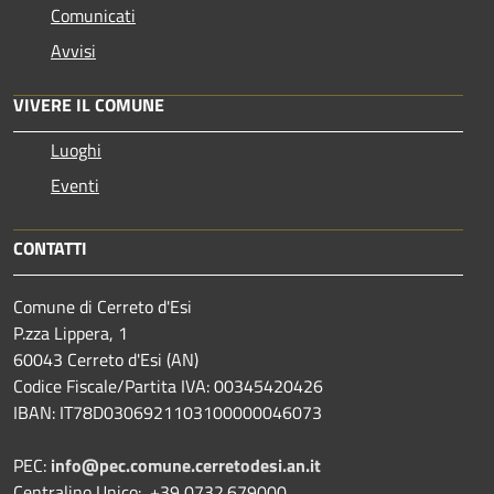
Comunicati
Avvisi
VIVERE IL COMUNE
Luoghi
Eventi
CONTATTI
Comune di Cerreto d'Esi
P.zza Lippera, 1
60043 Cerreto d'Esi (AN)
Codice Fiscale/Partita IVA: 00345420426
IBAN: IT78D0306921103100000046073
PEC:
info@pec.comune.cerretodesi.an.it
Centralino Unico: +39 0732.679000