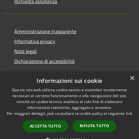
Richiesta assistenza
Amministrazione trasparente
Informativa privacy
Note legali
Dichiarazione di accessibilità
×
Informazioni sui cookie
Questo sito web utilizza cookie tecnici e assimilati strettamente
RSS
Copyright © 2026 • Comune di
necessari al corretto funzionamento e alla navigazione del sito,
Accessibilità
Cerreto d'Esi • Powered by
nonché un cookie tecnico analitico al solo fine di elaborare
Privacy
Municipium
Accesso
•
informazioni statistiche, aggregate e anonime.
Per maggiori dettagli, può consultare la cookie policy al seguente
link
Cookie
redazione
Mappa del sito
RIFIUTA TUTTO
ACCETTA TUTTO
Intranet
Extranet