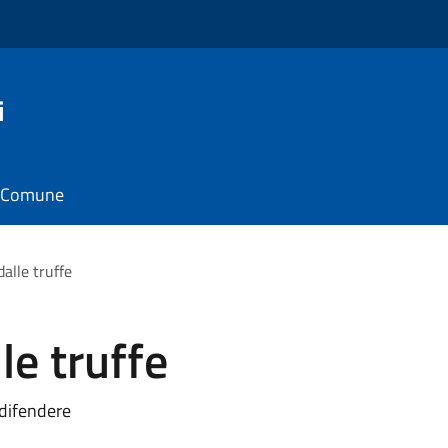
i
il Comune
alle truffe
le truffe
 difendere