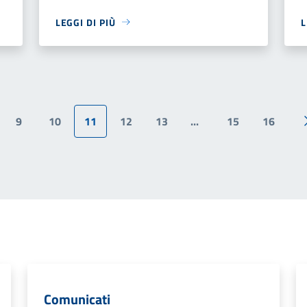
LEGGI DI PIÙ
L
9
10
11
12
13
...
15
16
ina precedente
Comunicati