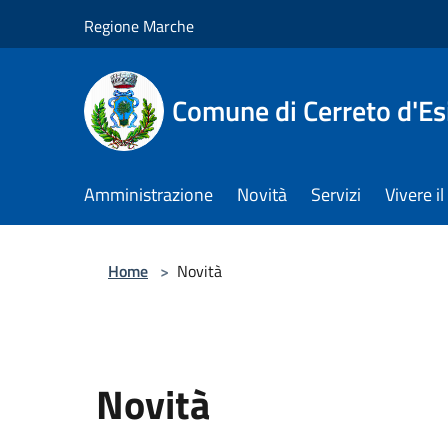
Salta al contenuto principale
Regione Marche
Comune di Cerreto d'Es
Amministrazione
Novità
Servizi
Vivere 
Home
>
Novità
Novità