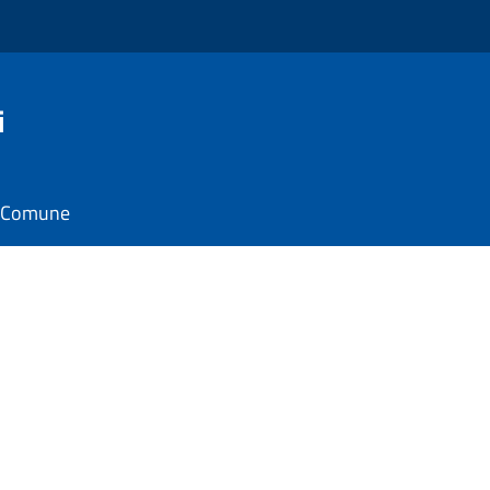
i
il Comune