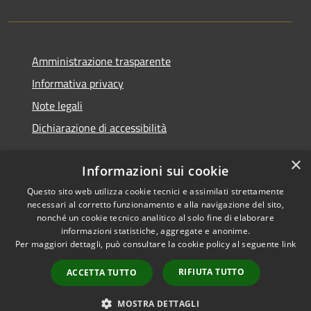
Amministrazione trasparente
Informativa privacy
Note legali
Dichiarazione di accessibilità
×
Informazioni sui cookie
Questo sito web utilizza cookie tecnici e assimilati strettamente
RSS
Copyright © 2026 • Comune di
necessari al corretto funzionamento e alla navigazione del sito,
Accessibilità
Cerreto d'Esi • Powered by
nonché un cookie tecnico analitico al solo fine di elaborare
Privacy
Municipium
Accesso
•
informazioni statistiche, aggregate e anonime.
Per maggiori dettagli, può consultare la cookie policy al seguente
link
Cookie
redazione
Mappa del sito
RIFIUTA TUTTO
ACCETTA TUTTO
Intranet
Extranet
MOSTRA DETTAGLI