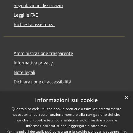
Segnalazione disservizio
Leggi le FAQ
Richiesta assistenza
Amministrazione trasparente
Informativa privacy
Note legali
Dichiarazione di accessibilità
×
Informazioni sui cookie
Questo sito web utilizza cookie tecnici e assimilati strettamente
RSS
Copyright © 2026 • Comune di
necessari al corretto funzionamento e alla navigazione del sito,
Accessibilità
Cerreto d'Esi • Powered by
nonché un cookie tecnico analitico al solo fine di elaborare
Privacy
Municipium
Accesso
•
informazioni statistiche, aggregate e anonime.
Per maggiori dettagli, può consultare la cookie policy al seguente
link
Cookie