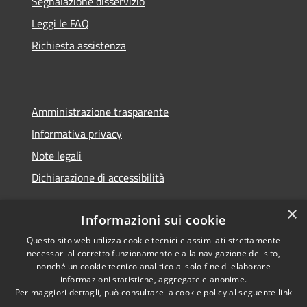
Segnalazione disservizio
Leggi le FAQ
Richiesta assistenza
Amministrazione trasparente
Informativa privacy
Note legali
Dichiarazione di accessibilità
×
Informazioni sui cookie
Questo sito web utilizza cookie tecnici e assimilati strettamente
RSS
Copyright © 2026 • Comune di
necessari al corretto funzionamento e alla navigazione del sito,
Accessibilità
Cerreto d'Esi • Powered by
nonché un cookie tecnico analitico al solo fine di elaborare
Privacy
Municipium
Accesso
•
informazioni statistiche, aggregate e anonime.
Per maggiori dettagli, può consultare la cookie policy al seguente
link
Cookie
redazione