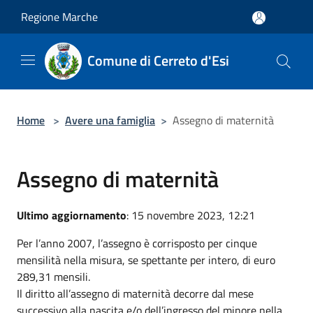
Salta al contenuto principale
Regione Marche
Comune di Cerreto d'Esi
Home
>
Avere una famiglia
>
Assegno di maternità
Assegno di maternità
Ultimo aggiornamento
: 15 novembre 2023, 12:21
Per l’anno 2007, l’assegno è corrisposto per cinque
mensilità nella misura, se spettante per intero, di euro
289,31 mensili.
Il diritto all’assegno di maternità decorre dal mese
successivo alla nascita e/o dell’ingresso del minore nella