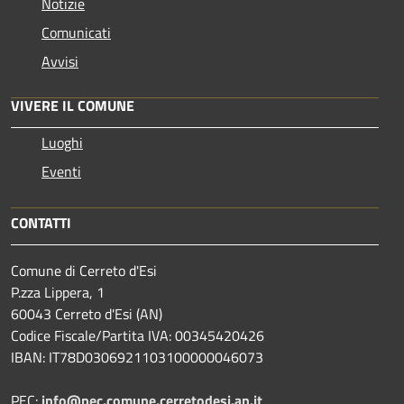
Notizie
Comunicati
Avvisi
VIVERE IL COMUNE
Luoghi
Eventi
CONTATTI
Comune di Cerreto d'Esi
P.zza Lippera, 1
60043 Cerreto d'Esi (AN)
Codice Fiscale/Partita IVA: 00345420426
IBAN: IT78D0306921103100000046073
PEC:
info@pec.comune.cerretodesi.an.it