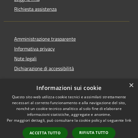
Richiesta assistenza
Amministrazione trasparente
Informativa privacy
Note legali
Dichiarazione di accessibilità
×
Informazioni sui cookie
Questo sito web utilizza cookie tecnici e assimilati strettamente
RSS
Copyright © 2026 • Comune di
necessari al corretto funzionamento e alla navigazione del sito,
Accessibilità
Cerreto d'Esi • Powered by
nonché un cookie tecnico analitico al solo fine di elaborare
Privacy
Municipium
Accesso
•
informazioni statistiche, aggregate e anonime.
Per maggiori dettagli, può consultare la cookie policy al seguente
link
Cookie
redazione
Mappa del sito
RIFIUTA TUTTO
ACCETTA TUTTO
Intranet