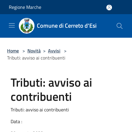
Salta al contenuto principale
Regione Marche
Comune di Cerreto d'Esi
Home
>
Novità
>
Avvisi
>
Tributi: avviso ai contribuenti
Tributi: avviso ai
contribuenti
Tributi: avviso ai contribuenti
Data :