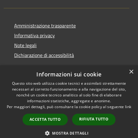
Amministrazione trasparente
Informativa privacy
Note legali
Dichiarazione di accessibilità
×
Informazioni sui cookie
Questo sito web utilizza cookie tecnici e assimilati strettamente
RSS
Copyright © 2026 • Comune di
necessari al corretto funzionamento e alla navigazione del sito,
Accessibilità
Cerreto d'Esi • Powered by
nonché un cookie tecnico analitico al solo fine di elaborare
Privacy
Municipium
Accesso
•
informazioni statistiche, aggregate e anonime.
Per maggiori dettagli, può consultare la cookie policy al seguente
link
Cookie
redazione
Mappa del sito
RIFIUTA TUTTO
ACCETTA TUTTO
Intranet
Extranet
MOSTRA DETTAGLI