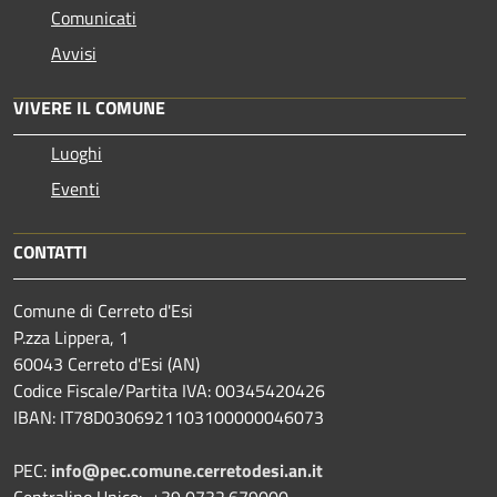
Comunicati
Avvisi
VIVERE IL COMUNE
Luoghi
Eventi
CONTATTI
Comune di Cerreto d'Esi
P.zza Lippera, 1
60043 Cerreto d'Esi (AN)
Codice Fiscale/Partita IVA: 00345420426
IBAN: IT78D0306921103100000046073
PEC:
info@pec.comune.cerretodesi.an.it
Centralino Unico: +39 0732.679000