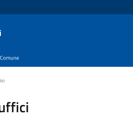
i
il Comune
ici
ffici