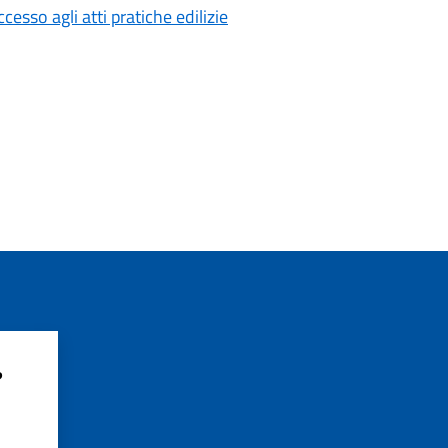
cesso agli atti pratiche edilizie
?