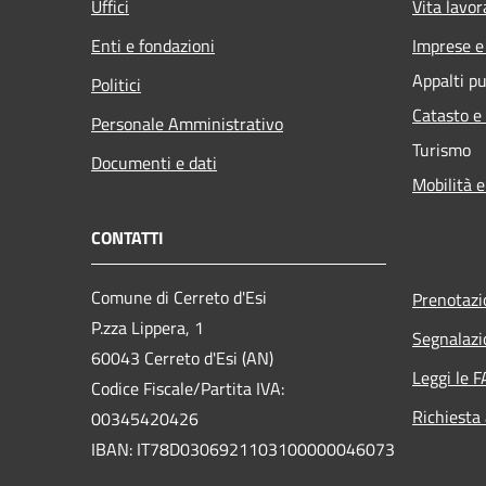
Uffici
Vita lavor
Enti e fondazioni
Imprese 
Appalti pu
Politici
Catasto e
Personale Amministrativo
Turismo
Documenti e dati
Mobilità e
CONTATTI
Comune di Cerreto d'Esi
Prenotaz
P.zza Lippera, 1
Segnalazi
60043 Cerreto d'Esi (AN)
Leggi le 
Codice Fiscale/Partita IVA:
Richiesta
00345420426
IBAN: IT78D0306921103100000046073