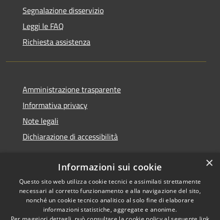
Segnalazione disservizio
Leggi le FAQ
Richiesta assistenza
Amministrazione trasparente
Informativa privacy
Note legali
Dichiarazione di accessibilità
×
Informazioni sui cookie
Questo sito web utilizza cookie tecnici e assimilati strettamente
RSS
Copyright © 2026 • Comune di
necessari al corretto funzionamento e alla navigazione del sito,
Accessibilità
Cerreto d'Esi • Powered by
nonché un cookie tecnico analitico al solo fine di elaborare
Privacy
Municipium
Accesso
•
informazioni statistiche, aggregate e anonime.
Per maggiori dettagli, può consultare la cookie policy al seguente
link