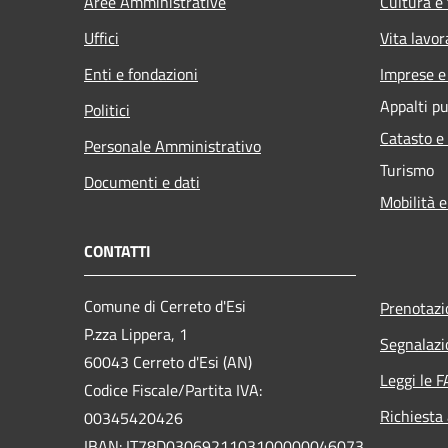
Aree Amministrative
Cultura e
Uffici
Vita lavor
Enti e fondazioni
Imprese 
Appalti pu
Politici
Catasto e
Personale Amministrativo
Turismo
Documenti e dati
Mobilità e
CONTATTI
Comune di Cerreto d'Esi
Prenotaz
P.zza Lippera, 1
Segnalazi
60043 Cerreto d'Esi (AN)
Leggi le 
Codice Fiscale/Partita IVA:
Richiesta
00345420426
IBAN: IT78D0306921103100000046073