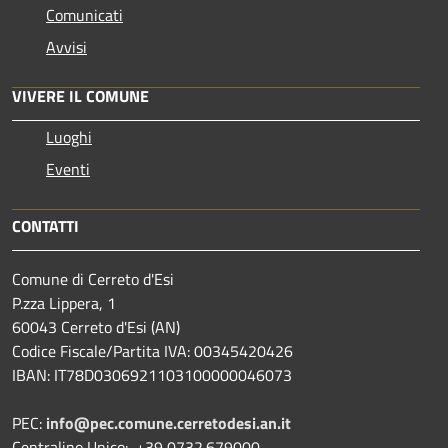
Comunicati
Avvisi
VIVERE IL COMUNE
Luoghi
Eventi
CONTATTI
Comune di Cerreto d'Esi
P.zza Lippera, 1
60043 Cerreto d'Esi (AN)
Codice Fiscale/Partita IVA: 00345420426
IBAN: IT78D0306921103100000046073
PEC:
info@pec.comune.cerretodesi.an.it
Centralino Unico: +39 0732.679000