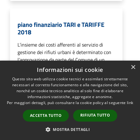
piano finanziario TARI e TARIFFE
2018
L’insieme dei costi afferenti al servizio di
gestione dei rifiuti urbani è determinato con
l’approvazione da parte del Comune di un
×
dettagliato Piano Finanziario.
Informazioni sui cookie
Questo sito web utilizza cookie tecnici e assimilati strettamente
necessari al corretto funzionamento e alla navigazione del sito,
nonché un cookie tecnico analitico al solo fine di elaborare
VAI ALLA PAGINA
informazioni statistiche, aggregate e anonime.
Per maggiori dettagli, può consultare la cookie policy al seguente
link
RIFIUTA TUTTO
ACCETTA TUTTO
Piano finanziario TARI 2019
MOSTRA DETTAGLI