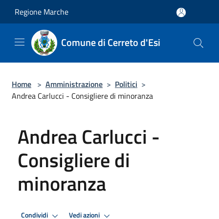
Salta al contenuto principale
Regione Marche
Comune di Cerreto d'Esi
Home
>
Amministrazione
>
Politici
>
Andrea Carlucci - Consigliere di minoranza
Andrea Carlucci -
Consigliere di
minoranza
Condividi
Vedi azioni