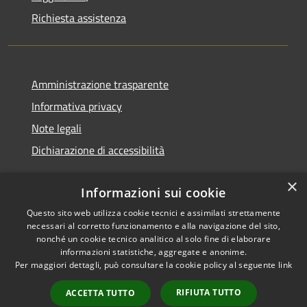
Richiesta assistenza
Amministrazione trasparente
Informativa privacy
Note legali
Dichiarazione di accessibilità
×
Informazioni sui cookie
Questo sito web utilizza cookie tecnici e assimilati strettamente
RSS
Copyright © 2026 • Comune di
necessari al corretto funzionamento e alla navigazione del sito,
Accessibilità
Cerreto d'Esi • Powered by
nonché un cookie tecnico analitico al solo fine di elaborare
Privacy
Municipium
Accesso
•
informazioni statistiche, aggregate e anonime.
Per maggiori dettagli, può consultare la cookie policy al seguente
link
Cookie
redazione
Mappa del sito
RIFIUTA TUTTO
ACCETTA TUTTO
Intranet