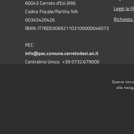
60043 Cerreto d'Esi (AN)
Leggi le 
Codice Fiscale/Partita IVA:
Richiesta
00345420426
IBAN: IT78D0306921103100000046073
PEC:
info@pec.comune.cerretodesi.an.it
Centralino Unico: +39 0732.679000
Questo sito 
alla navig
RSS
Accessibilità
Privacy
Cookie
Mappa de