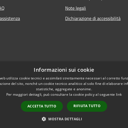
FAQ
Note legali
 assistenza
Dichiarazione di accessibilità
Informazioni sui cookie
web utilizza cookie tecnici e assimilati strettamente necessari al corretto fu
azione del sito, nonché un cookie tecnico analitico al solo fine di elaborare i
statistiche, aggregate e anonime.
Per maggiori dettagli, può consultare la cookie policy al seguente
link
RIFIUTA TUTTO
ACCETTA TUTTO
l sito
Copyright © 2026 • Co
Intranet
Extranet
MOSTRA DETTAGLI