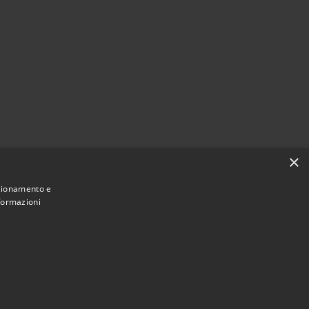
×
nzionamento e
nformazioni
Municipium
Accesso
mune di Cerreto d'Esi • Powered by
•
redazione