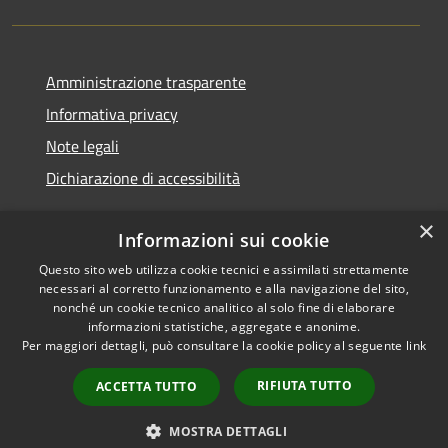
Amministrazione trasparente
Informativa privacy
Note legali
Dichiarazione di accessibilità
×
Informazioni sui cookie
Questo sito web utilizza cookie tecnici e assimilati strettamente
RSS
Copyright © 2026 • Comune di
necessari al corretto funzionamento e alla navigazione del sito,
Accessibilità
Cerreto d'Esi • Powered by
nonché un cookie tecnico analitico al solo fine di elaborare
Privacy
Municipium
Accesso
•
informazioni statistiche, aggregate e anonime.
Per maggiori dettagli, può consultare la cookie policy al seguente
link
Cookie
redazione
Mappa del sito
RIFIUTA TUTTO
ACCETTA TUTTO
Intranet
Extranet
MOSTRA DETTAGLI