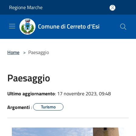
Salta al contenuto principale
Regione Marche
Comune di Cerreto d'Esi
Home
>
Paesaggio
Paesaggio
Ultimo aggiornamento
: 17 novembre 2023, 09:48
Argomenti
:
Turismo
Comune 1