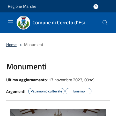
Salta al contenuto principale
Regione Marche
Comune di Cerreto d'Esi
Home
>
Monumenti
Monumenti
Ultimo aggiornamento
: 17 novembre 2023, 09:49
Argomenti
:
Patrimonio culturale
Turismo
Affresco della Chiesa di Santa Lucia