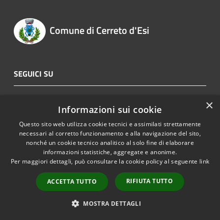
Comune di Cerreto d'Esi
SEGUICI SU
×
AMMINISTRAZIONE
Informazioni sui cookie
Organi di Governo
Questo sito web utilizza cookie tecnici e assimilati strettamente
necessari al corretto funzionamento e alla navigazione del sito,
Aree Amministrative
nonché un cookie tecnico analitico al solo fine di elaborare
informazioni statistiche, aggregate e anonime.
Uffici
Per maggiori dettagli, può consultare la cookie policy al seguente
link
Enti e fondazioni
RIFIUTA TUTTO
ACCETTA TUTTO
Politici
Personale Amministrativo
MOSTRA DETTAGLI
Documenti e dati