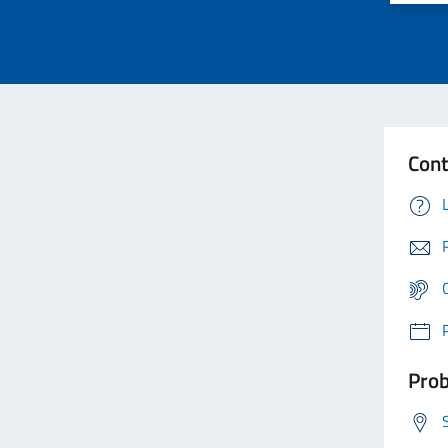
Cont
Prob