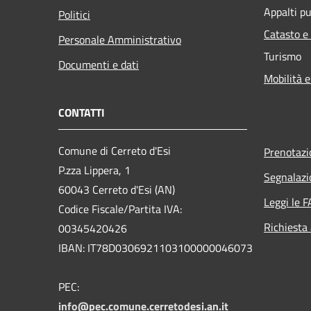
Appalti pu
Politici
Catasto e
Personale Amministrativo
Turismo
Documenti e dati
Mobilità e
CONTATTI
Comune di Cerreto d'Esi
Prenotaz
P.zza Lippera, 1
Segnalazi
60043 Cerreto d'Esi (AN)
Leggi le 
Codice Fiscale/Partita IVA:
Richiesta
00345420426
IBAN: IT78D0306921103100000046073
PEC:
info@pec.comune.cerretodesi.an.it