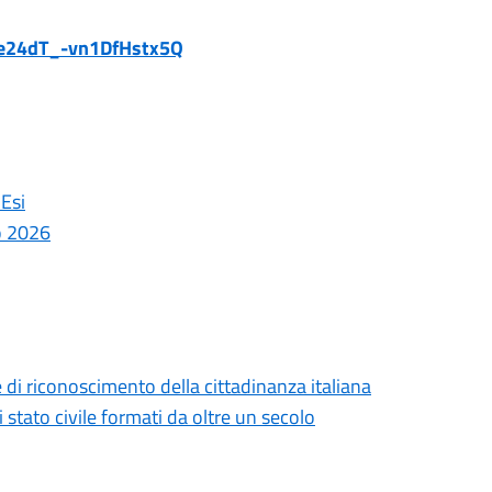
Te24dT_-vn1DfHstx5Q
'Esi
o 2026
 di riconoscimento della cittadinanza italiana
 di stato civile formati da oltre un secolo