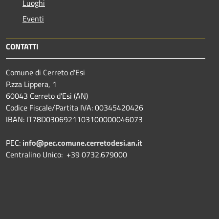
Luoghi
Eventi
CONTATTI
Comune di Cerreto d'Esi
P.zza Lippera, 1
60043 Cerreto d'Esi (AN)
Codice Fiscale/Partita IVA: 00345420426
IBAN: IT78D0306921103100000046073
PEC:
info@pec.comune.cerretodesi.an.it
Centralino Unico: +39 0732.679000