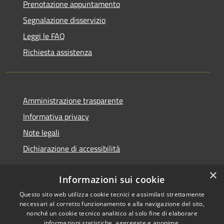
Prenotazione appuntamento
Segnalazione disservizio
Leggi le FAQ
Richiesta assistenza
Amministrazione trasparente
Informativa privacy
Note legali
Dichiarazione di accessibilità
×
Informazioni sui cookie
Questo sito web utilizza cookie tecnici e assimilati strettamente
RSS
Copyright © 2026 • Comune di
necessari al corretto funzionamento e alla navigazione del sito,
Accessibilità
Cerreto d'Esi • Powered by
nonché un cookie tecnico analitico al solo fine di elaborare
Privacy
Municipium
Accesso
•
informazioni statistiche, aggregate e anonime.