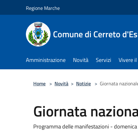
Salta al contenuto principale
Regione Marche
Comune di Cerreto d'Es
Amministrazione
Novità
Servizi
Vivere 
Home
>
Novità
>
Notizie
>
Giornata nazional
Giornata naziona
Programma delle manifestazioni - domenica