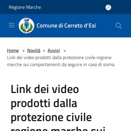
Salta al contenuto principale
Regione Marche
Comune di Cerreto d'Esi
Home
>
Novità
>
Avvisi
>
Link dei video prodotti dalla protezione civile regione
marche sui comportamenti da seguire in caso di sisma
Link dei video
prodotti dalla
protezione civile
regione marche sui