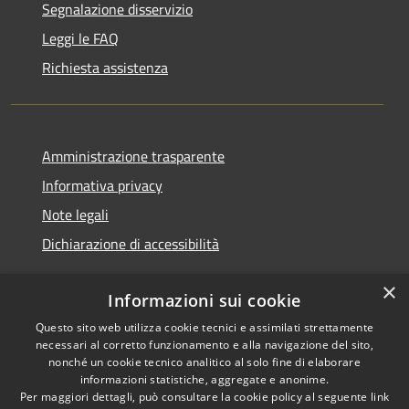
Segnalazione disservizio
Leggi le FAQ
Richiesta assistenza
Amministrazione trasparente
Informativa privacy
Note legali
Dichiarazione di accessibilità
×
Informazioni sui cookie
Questo sito web utilizza cookie tecnici e assimilati strettamente
RSS
Copyright © 2026 • Comune di
necessari al corretto funzionamento e alla navigazione del sito,
Accessibilità
Cerreto d'Esi • Powered by
nonché un cookie tecnico analitico al solo fine di elaborare
Privacy
Municipium
Accesso
•
informazioni statistiche, aggregate e anonime.
Per maggiori dettagli, può consultare la cookie policy al seguente
link
Cookie
redazione