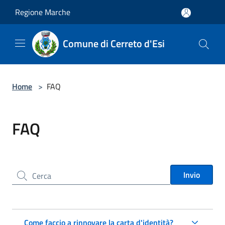
Salta al contenuto principale
Regione Marche
Comune di Cerreto d'Esi
Home
>
FAQ
FAQ
Cerca nel sito
Invio
Come faccio a rinnovare la carta d'identità?