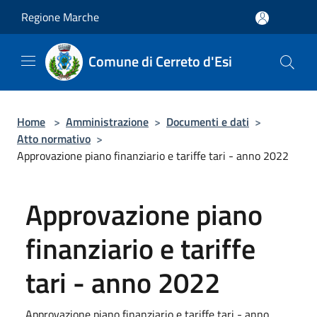
Salta al contenuto principale
Regione Marche
Comune di Cerreto d'Esi
Home
>
Amministrazione
>
Documenti e dati
>
Atto normativo
>
Approvazione piano finanziario e tariffe tari - anno 2022
Approvazione piano
finanziario e tariffe
tari - anno 2022
Approvazione piano finanziario e tariffe tari - anno